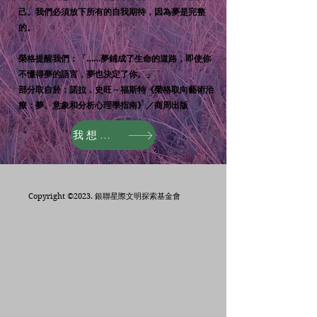
己。我們必須放下所有的自我期待，因為夢是完整
的。
榮格提醒我們：「……夢鋪成了生命的道路，即使你
不懂得夢的語言，夢也決定了你。」
部分取自於：諾拉．史旺－福斯特《榮格取向藝術治
療：夢、意象和分析心理學指南》／商周出
版
我想學習
Copyright ©​2023. 銀聯星際文明探索基金會