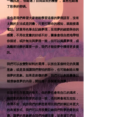
一種訊息， 你錯過了自我成長的機會 ， 當然也錯過
了彩券的密碼。
這也是我們希望大家都能學習這樣的夢境語言，沒有
太難的文法或是詞彙，只要打開你的感知，就能接通
電話。試著用色筆去記錄夢境，呈現夢的細節與你的
感覺，不用在意畫的好或不好，圖像會很自然地帶領
你描述，或許無法與夢境一致，但可以揭露夢境，成
為藝術治療的重要一步，我們才能從夢中獲得更多資
訊。
我們可以改變對材料的選擇，以抓住某個特定的美麗
意象，或是某個讓我們害怕的部分，也可能創造出整
個夢的意象。如果是創傷的夢，我們可以創造圖像以
補償修復夢的內容，開始進一步探索這個夢。
在追求生存慾望的每天，你的夢也會有自己的渴求，
祂想要的與你想要的必須一致，否則將會相互拉扯，
停滯不前，或許我們的夢想要用比我們的筆記本更大
的表達形式。我們可以用視覺記錄我們對夢的最初反
應。讓夢的意象經由我們持續活著，並表達它們自