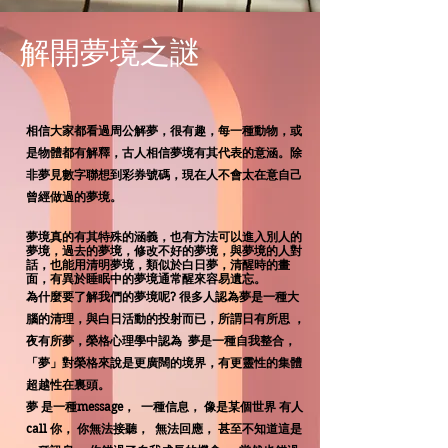
​解開夢境之謎
相
信大家都看過周公解夢，很有趣，每一種動物，或
是物體都有解釋，古人相信夢境有其代表的意涵。除
非夢見數字聯想到彩券號碼，現在人不會太在意自己
曾經做過的夢境。
夢境真的有其特殊的涵義，也有方法可以進入別人的
夢境，過去的夢境，修改不好的夢境，與夢境的人對
話，也能用清明夢境，類似於白日夢，清醒時的畫
面，有異於睡眠中的夢境通常醒來容易遺忘。
為什麼要了解我們的夢境呢? 很多人認為夢是一種大
腦的清理，與白日活動的投射而已，所謂日有所思 ，
夜有所夢，榮格心理學中認為 夢是一種自我整合，
「夢」對榮格來說是更廣闊的境界，有更靈性的集體
超越性在裏頭。
夢 是一種message， 一種信息， 像是某個世界 有人
call 你， 你無法接聽， 無法回應， 甚至不知道這是