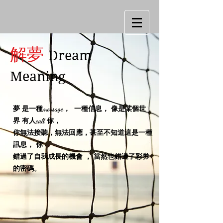
解夢
Dream
Meaning
夢 是一種message， 一種信息， 像是某個世
界 有人call 你，
你無法接聽，無法回應，甚至不知道這是一種
訊息， 你
錯過了自我成長的機會 ， 當然也錯過了彩券
的密碼。